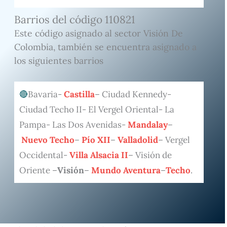
Barrios del código 110821
Este código asignado al sector Visión De
Colombia, también se encuentra asignado a
los siguientes barrios
Bavaria-
Castilla
– Ciudad Kennedy-
Ciudad Techo II- El Vergel Oriental- La
Pampa- Las Dos Avenidas-
Mandalay
–
Nuevo Techo
–
Pío XII
–
Valladolid
– Vergel
Occidental-
Villa Alsacia II
– Visión de
Oriente –
Visión
–
Mundo Aventura
–
Techo
.