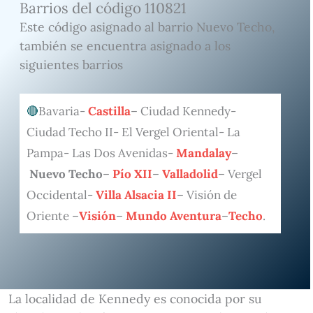
Barrios del código 110821
Este código asignado al barrio Nuevo Techo,
también se encuentra asignado a los
siguientes barrios
Bavaria-
Castilla
– Ciudad Kennedy-
Ciudad Techo II- El Vergel Oriental- La
Pampa- Las Dos Avenidas-
Mandalay
–
Nuevo Techo
–
Pío XII
–
Valladolid
– Vergel
Occidental-
Villa Alsacia II
– Visión de
Oriente –
Visión
–
Mundo Aventura
–
Techo
.
La localidad de Kennedy es conocida por su