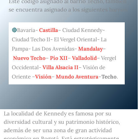
Este código asignado al barrio Techo, también
se encuentra asignado a los siguientes barrios
Bavaria-
Castilla
– Ciudad Kennedy-
Ciudad Techo II- El Vergel Oriental- La
Pampa- Las Dos Avenidas-
Mandalay
–
Nuevo Techo
–
Pío XII
–
Valladolid
– Vergel
Occidental-
Villa Alsacia II
– Visión de
Oriente –
Visión
–
Mundo Aventura
–
Techo
.
La localidad de Kennedy es famosa por su
diversidad cultural y su patrimonio histórico,
además de ser una zona de gran actividad
económica en Bogotá. Está estratégicamente