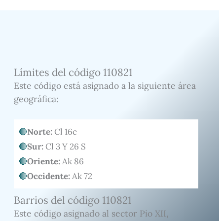
Límites del código 110821
Este código está asignado a la siguiente área
geográfica:
Norte:
Cl 16c
Sur:
Cl 3 Y 26 S
Oriente:
Ak 86
Occidente:
Ak 72
Barrios del código 110821
Este código asignado al sector Pio XII,