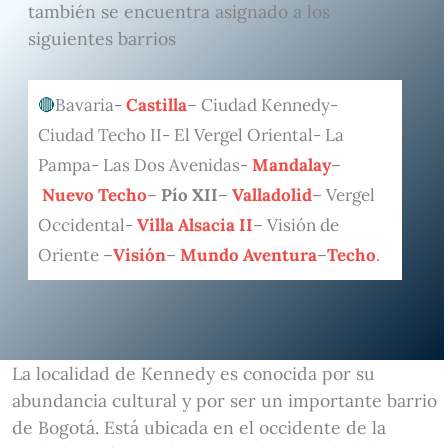
también se encuentra asignado a los
siguientes barrios
Bavaria-
Castilla
– Ciudad Kennedy-
Ciudad Techo II- El Vergel Oriental- La
Pampa- Las Dos Avenidas-
Mandalay
–
Nuevo Techo
–
Pío XII
–
Valladolid
– Vergel
Occidental-
Villa Alsacia II
– Visión de
Oriente –
Visión
–
Mundo Aventura
–
Techo
.
La localidad de Kennedy es conocida por su
abundancia cultural y por ser un importante barrio
de Bogotá. Está ubicada en el occidente de la