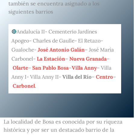
también se encuentra asignado a los
siguientes barrios
Andalucía II- Cementerio Jardínes
Apogeo- Charles de Gaulle- El Retazo-
Gualoche-
José Antonio Galán
– José María
Carbonel-
La Estación
–
Nueva Granada
–
Olarte
–
San Pablo Bosa
–
Villa Anny
– Villa
Anny I- Villa Anny II-
Villa del Río
–
Centro
–
Carbonel
.
La localidad de Bosa es conocida por su riqueza
histórica y por ser un destacado barrio de la