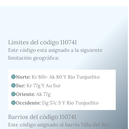
Límites del código 110741
Este código está asignado a la siguiente
limitación geográfica:
Norte:
Kr 80i- Ak 80 Y Rio Tunjuelito
Sur:
Kr 77g Y Au Sur
Oriente:
Ak 77g
Occidente:
Dg 57c S Y Rio Tunjuelito
Barrios del código 110741
Este código asignado al barrio Villa del Rio,