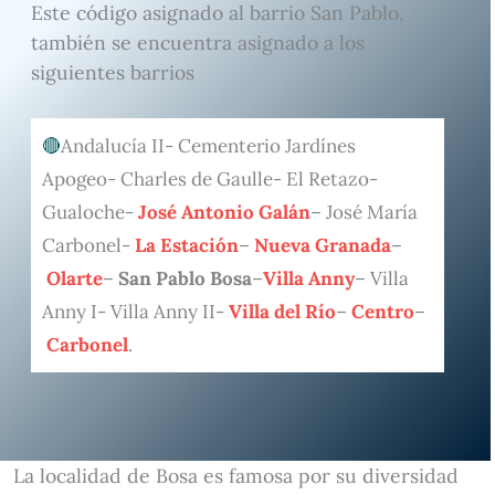
Este código asignado al barrio San Pablo,
también se encuentra asignado a los
siguientes barrios
Andalucía II- Cementerio Jardínes
Apogeo- Charles de Gaulle- El Retazo-
Gualoche-
José Antonio Galán
– José María
Carbonel-
La Estación
–
Nueva Granada
–
Olarte
–
San Pablo Bosa
–
Villa Anny
– Villa
Anny I- Villa Anny II-
Villa del Río
–
Centro
–
Carbonel
.
La localidad de Bosa es famosa por su diversidad