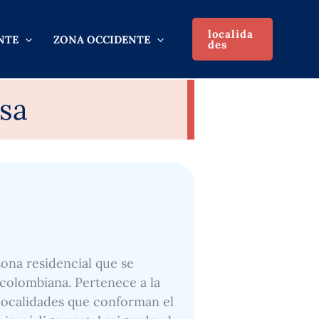
localida
NTE
ZONA OCCIDENTE
des
osa
zona residencial que se
 colombiana. Pertenece a la
 localidades que conforman el