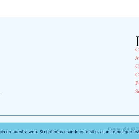
á
C
A
C
C
P
S
á
.
Copyright © 2
ia en nuestra web. Si continúas usando este sitio, asumiremos que est