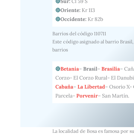
Sur:
Cl 59 S
Oriente:
Kr 113
Occidente:
Kr 82b
Barrios del código 110711
Este código asignado al barrio Brasil
barrios
Betania
–
Brasil
–
Brasilia
– Cañ
Corzo- El Corzo Rural- El Danubio
Cabaña
–
La Libertad
– Osorio X-
Parcela-
Porvenir
– San Martín.
La localidad de Bosa es famosa por s