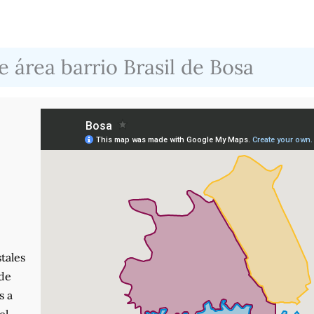
 área barrio Brasil de Bosa
tales
nde
s a