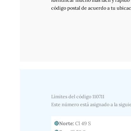
identificar mucho más fácil y rápido 
código postal de acuerdo a tu ubicac
Límites del código 110711
Este número está asignado a la sigui
Norte:
Cl 49 S