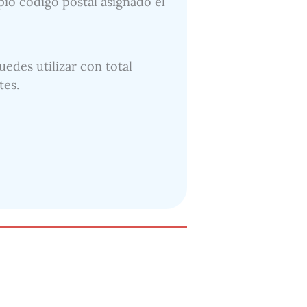
opio código postal asignado el
uedes utilizar con total
tes.