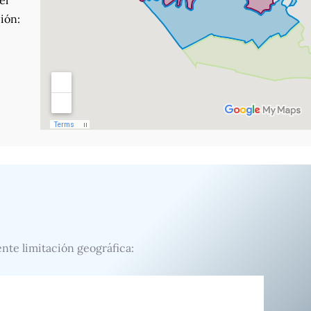
el
ión:
ente limitación geográfica: