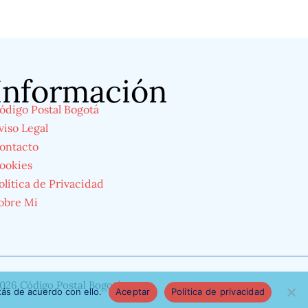
Información
ódigo Postal Bogotá
viso Legal
ontacto
ookies
olítica de Privacidad
obre Mi
026 Código Postal Bogotá
ás de acuerdo con ello.
Aceptar
Política de privacidad