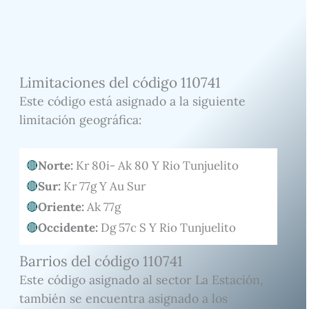
Limitaciones del código 110741
Este código está asignado a la siguiente
limitación geográfica:
Norte:
Kr 80i- Ak 80 Y Rio Tunjuelito
Sur:
Kr 77g Y Au Sur
Oriente:
Ak 77g
Occidente:
Dg 57c S Y Rio Tunjuelito
Barrios del código 110741
Este código asignado al sector La Estación,
también se encuentra asignado a los