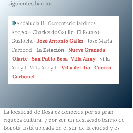
siguientes barrios
Andalucía II- Cementerio Jardínes
Apogeo- Charles de Gaulle- El Retazo-
Gualoche-
José Antonio Galán
– José María
Carbonel-
La Estación
–
Nueva Granada
–
Olarte
–
San Pablo Bosa
–
Villa Anny
– Villa
Anny I- Villa Anny II-
Villa del Río
–
Centro
–
Carbonel
.
La localidad de Bosa es conocida por su gran
riqueza cultural y por ser un destacado barrio de
Bogotá. Está ubicada en el sur de la ciudad y es