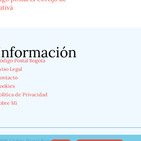
ativá
Información
ódigo Postal Bogotá
viso Legal
ontacto
ookies
olítica de Privacidad
obre Mi
026 Código Postal Bogotá