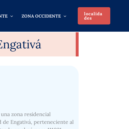
localida
NTE
ZONA OCCIDENTE
des
Engativá
s una zona residencial
d de Engativá, perteneciente al