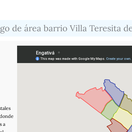
go de área barrio Villa Teresita d
tales
, donde
s a