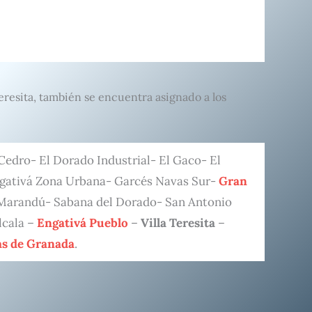
Teresita, también se encuentra asignado a los
 Cedro- El Dorado Industrial- El Gaco- El
ngativá Zona Urbana- Garcés Navas Sur-
Gran
 Marandú- Sabana del Dorado- San Antonio
Alcala –
Engativá Pueblo
–
Villa Teresita
–
as de Granada
.