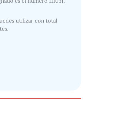
ignado es el número 111031.
uedes utilizar con total
tes.