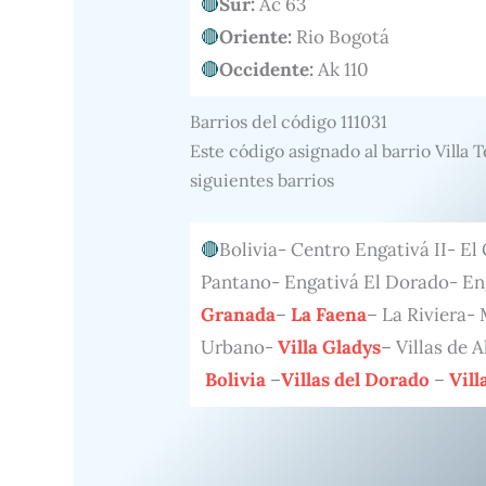
Sur:
Ac 63
Oriente:
Rio Bogotá
Occidente:
Ak 110
Barrios del código 111031
Este código asignado al barrio Villa 
siguientes barrios
Bolivia- Centro Engativá II- El
Pantano- Engativá El Dorado- E
Granada
–
La Faena
– La Riviera-
Urbano-
Villa Gladys
– Villas de 
Bolivia
–
Villas del Dorado
–
Vill