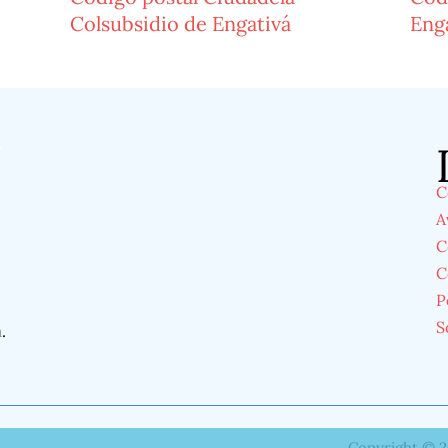
Colsubsidio de Engativá
Eng
á
C
A
C
C
P
S
á
.
Copyright © 2