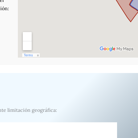
el
ión:
nte limitación geográfica: