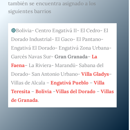
también se encuentra asignado a los
siguientes barrios
Bolivia- Centro Engativá II- El Cedro- El
Dorado Industrial- El Gaco- El Pantano-
Engativá El Dorado- Engativá Zona Urbana-
Garcés Navas Sur-
Gran Granada
–
La
Faena
– La Riviera- Marandú- Sabana del
Dorado- San Antonio Urbano-
Villa Gladys
–
Villas de Alcala –
Engativá Pueblo
–
Villa
Teresita
–
Bolivia
–
Villas del Dorado
–
Villas
de Granada
.