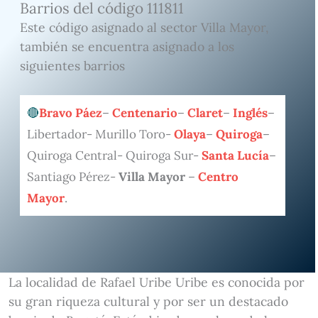
Barrios del código 111811
Este código asignado al sector Villa Mayor,
también se encuentra asignado a los
siguientes barrios
Bravo Páez
–
Centenario
–
Claret
–
Inglés
–
Libertador- Murillo Toro-
Olaya
–
Quiroga
–
Quiroga Central- Quiroga Sur-
Santa Lucía
–
Santiago Pérez-
Villa Mayor
–
Centro
Mayor
.
La localidad de Rafael Uribe Uribe es conocida por
su gran riqueza cultural y por ser un destacado