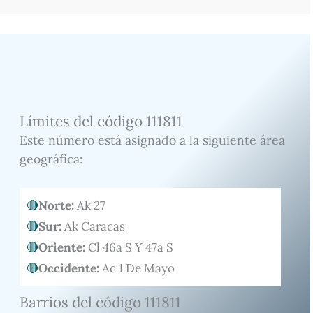
Límites del código 111811
Este número está asignado a la siguiente área
geográfica:
Norte:
Ak 27
Sur:
Ak Caracas
Oriente:
Cl 46a S Y 47a S
Occidente:
Ac 1 De Mayo
Barrios del código 111811