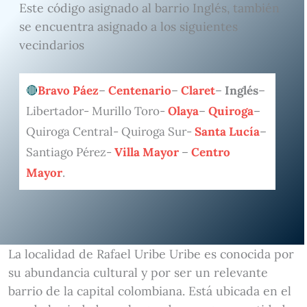
Este código asignado al barrio Inglés, también
se encuentra asignado a los siguientes
vecindarios
Bravo Páez
–
Centenario
–
Claret
–
Inglés
–
Libertador- Murillo Toro-
Olaya
–
Quiroga
–
Quiroga Central- Quiroga Sur-
Santa Lucía
–
Santiago Pérez-
Villa Mayor
–
Centro
Mayor
.
La localidad de Rafael Uribe Uribe es conocida por
su abundancia cultural y por ser un relevante
barrio de la capital colombiana. Está ubicada en el