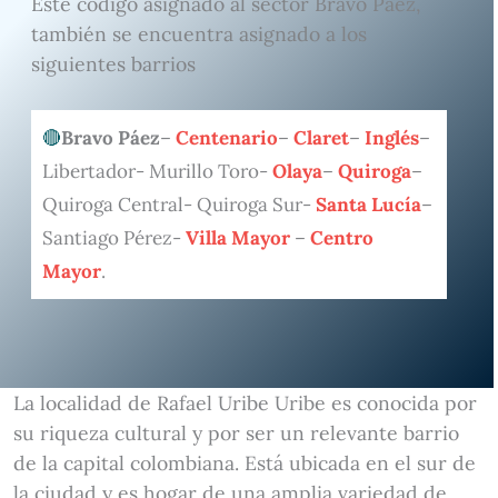
Este código asignado al sector Bravo Páez,
también se encuentra asignado a los
siguientes barrios
Bravo Páez
–
Centenario
–
Claret
–
Inglés
–
Libertador- Murillo Toro-
Olaya
–
Quiroga
–
Quiroga Central- Quiroga Sur-
Santa Lucía
–
Santiago Pérez-
Villa Mayor
–
Centro
Mayor
.
La localidad de Rafael Uribe Uribe es conocida por
su riqueza cultural y por ser un relevante barrio
de la capital colombiana. Está ubicada en el sur de
la ciudad y es hogar de una amplia variedad de