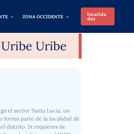
localida
NTE
ZONA OCCIDENTE
des
 Uribe Uribe
rga el sector Santa Lucía, un
io forma parte de la localidad de
l distrito. Si requieres de