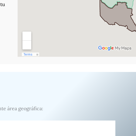
 tu
nte área geográfica: