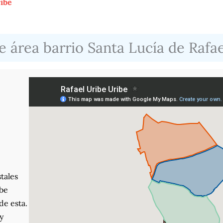
ribe
 área barrio Santa Lucía de Rafa
tales
ibe
de esta.
y