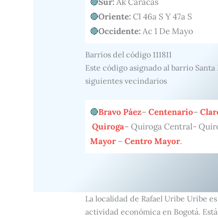
Sur:
Ak Caracas
Oriente:
Cl 46a S Y 47a S
Occidente:
Ac 1 De Mayo
Barrios del código 111811
Este código asignado al barrio Santa
siguientes vecindarios
Bravo Páez
–
Centenario
–
Clar
Quiroga
– Quiroga Central- Quir
Mayor
–
Centro Mayor
.
La localidad de Rafael Uribe Uribe e
actividad económica en Bogotá. Está 