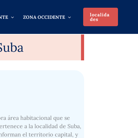
localida
NTE
ZONA OCCIDENTE
des
 Suba
ora área habitacional que se
ertenece a la localidad de Suba,
forman el territorio capital, y