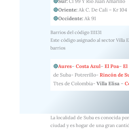
Sur:
Cl 99 Y Rio Juan Amarillo
Oriente:
Ak C. De Cali – Kr 104
Occidente:
Ak 91
Barrios del código 111131
Este código asignado al sector Villa 
barrios
Aures
–
Costa Azul
–
El Poa
–
El
de Suba- Potrerillo-
Rincón de S
Ttes de Colombia-
Villa Elisa
–
C
La localidad de Suba es conocida por 
ciudad y es hogar de una gran cantid