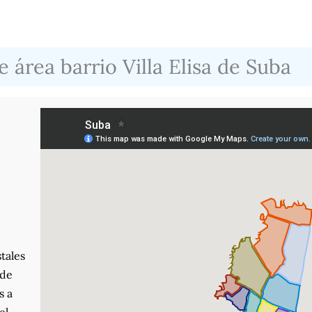
 área barrio Villa Elisa de Suba
tales
nde
s a