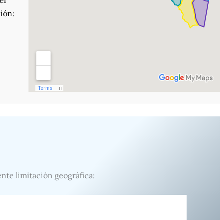
el
ión:
ente limitación geográfica: