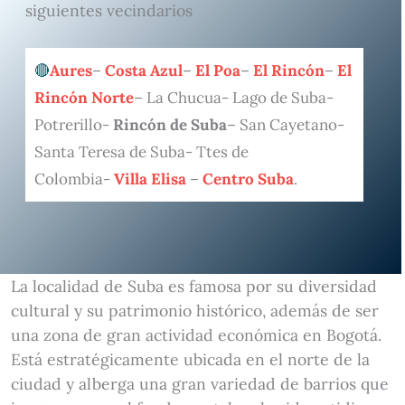
siguientes vecindarios
Aures
–
Costa Azul
–
El Poa
–
El Rincón
–
El
Rincón Norte
– La Chucua- Lago de Suba-
Potrerillo-
Rincón de Suba
– San Cayetano-
Santa Teresa de Suba- Ttes de
Colombia-
Villa Elisa
–
Centro Suba
.
La localidad de Suba es famosa por su diversidad
cultural y su patrimonio histórico, además de ser
una zona de gran actividad económica en Bogotá.
Está estratégicamente ubicada en el norte de la
ciudad y alberga una gran variedad de barrios que