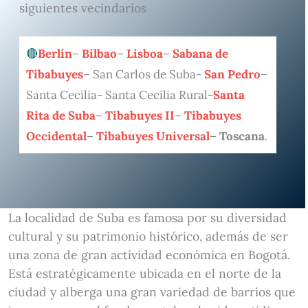
siguientes vecindarios
Berlín
–
Bilbao
–
Lisboa
–
Sabana de
Tibabuyes
– San Carlos de Suba-
San Pedro
–
Santa Cecilia- Santa Cecilia Rural-
Santa
Rita de Suba
–
Tibabuyes II
–
Tibabuyes
Occidental
–
Tibabuyes Universal
–
Toscana
.
La localidad de Suba es famosa por su diversidad
cultural y su patrimonio histórico, además de ser
una zona de gran actividad económica en Bogotá.
Está estratégicamente ubicada en el norte de la
ciudad y alberga una gran variedad de barrios que