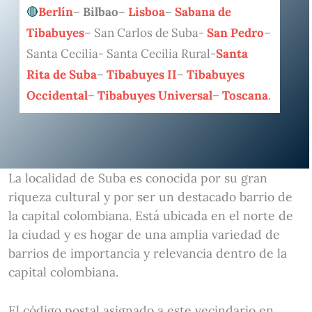
Berlín
–
Bilbao
–
Lisboa
–
Sabana de
Tibabuyes
– San Carlos de Suba-
San Pedro
–
Santa Cecilia- Santa Cecilia Rural-
Santa
Rita de Suba
–
Tibabuyes II
–
Tibabuyes
Occidental
–
Tibabuyes Universal
–
Toscana
.
La localidad de Suba es conocida por su gran
riqueza cultural y por ser un destacado barrio de
la capital colombiana. Está ubicada en el norte de
la ciudad y es hogar de una amplia variedad de
barrios de importancia y relevancia dentro de la
capital colombiana.
El código postal asignado a este vecindario en