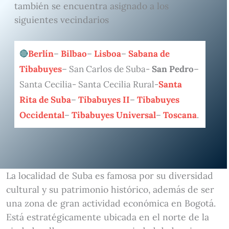
también se encuentra asignado a los
siguientes vecindarios
Berlín
–
Bilbao
–
Lisboa
–
Sabana de
Tibabuyes
– San Carlos de Suba-
San Pedro
–
Santa Cecilia- Santa Cecilia Rural-
Santa
Rita de Suba
–
Tibabuyes II
–
Tibabuyes
Occidental
–
Tibabuyes Universal
–
Toscana
.
La localidad de Suba es famosa por su diversidad
cultural y su patrimonio histórico, además de ser
una zona de gran actividad económica en Bogotá.
Está estratégicamente ubicada en el norte de la