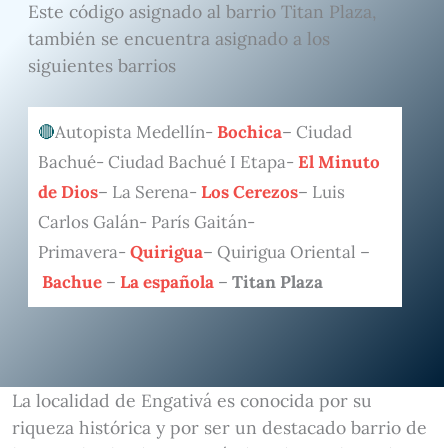
Este código asignado al barrio Titan Plaza,
también se encuentra asignado a los
siguientes barrios
Autopista Medellín-
Bochica
– Ciudad
Bachué- Ciudad Bachué I Etapa-
El Minuto
de Dios
– La Serena-
Los Cerezos
– Luis
Carlos Galán- París Gaitán-
Primavera-
Quirigua
– Quirigua Oriental –
Bachue
–
La española
–
Titan Plaza
La localidad de Engativá es conocida por su
riqueza histórica y por ser un destacado barrio de