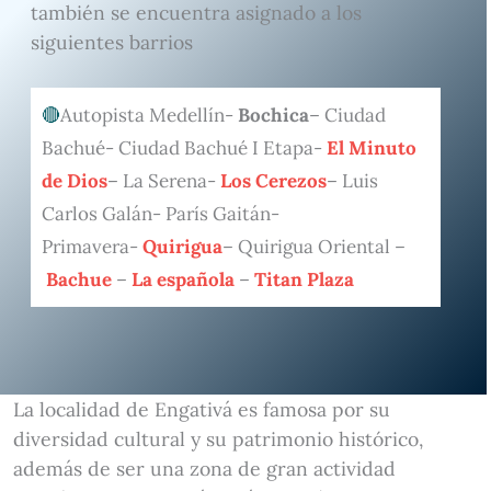
también se encuentra asignado a los
siguientes barrios
Autopista Medellín-
Bochica
– Ciudad
Bachué- Ciudad Bachué I Etapa-
El Minuto
de Dios
– La Serena-
Los Cerezos
– Luis
Carlos Galán- París Gaitán-
Primavera-
Quirigua
– Quirigua Oriental –
Bachue
–
La española
–
Titan Plaza
La localidad de Engativá es famosa por su
diversidad cultural y su patrimonio histórico,
además de ser una zona de gran actividad