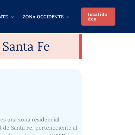
localida
NTE
ZONA OCCIDENTE
des
 Santa Fe
 es una zona residencial
d de Santa Fe, perteneciente al