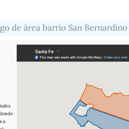
go de área barrio San Bernardino
tales
, donde
s a