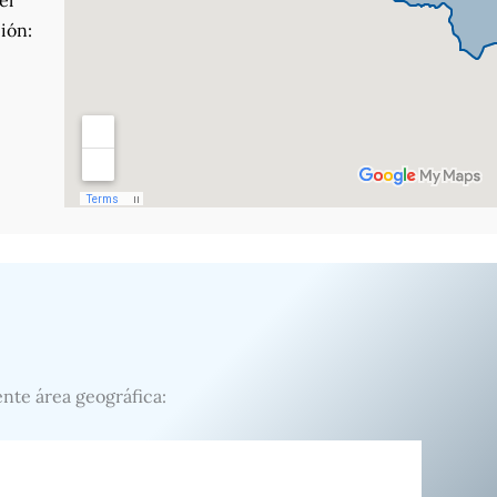
el
ión:
ente área geográfica: