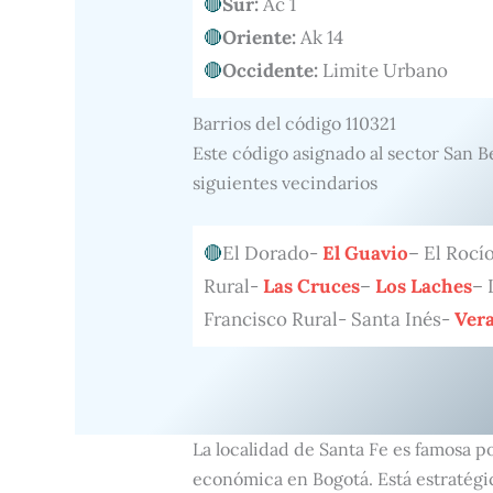
Sur:
Ac 1
Oriente:
Ak 14
Occidente:
Limite Urbano
Barrios del código 110321
Este código asignado al sector San B
siguientes vecindarios
El Dorado-
El Guavio
– El Rocí
Rural-
Las Cruces
–
Los Laches
– 
Francisco Rural- Santa Inés-
Ver
La localidad de Santa Fe es famosa p
económica en Bogotá. Está estratégi