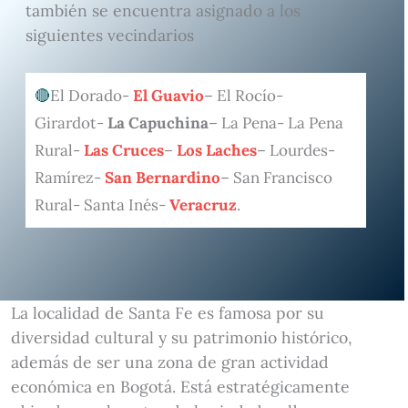
también se encuentra asignado a los
siguientes vecindarios
El Dorado-
El Guavio
– El Rocío-
Girardot-
La Capuchina
– La Pena- La Pena
Rural-
Las Cruces
–
Los Laches
– Lourdes-
Ramírez-
San Bernardino
– San Francisco
Rural- Santa Inés-
Veracruz
.
La localidad de Santa Fe es famosa por su
diversidad cultural y su patrimonio histórico,
además de ser una zona de gran actividad
económica en Bogotá. Está estratégicamente