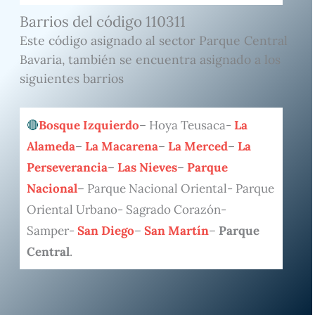
Barrios del código 110311
Este código asignado al sector Parque Central
Bavaria, también se encuentra asignado a los
siguientes barrios
Bosque Izquierdo
– Hoya Teusaca-
La
Alameda
–
La Macarena
–
La Merced
–
La
Perseverancia
–
Las Nieves
–
Parque
Nacional
– Parque Nacional Oriental- Parque
Oriental Urbano- Sagrado Corazón-
Samper-
San Diego
–
San Martín
–
Parque
Central
.