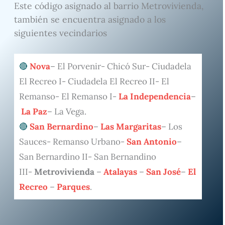
Este código asignado al barrio Metrovivienda,
también se encuentra asignado a los
siguientes vecindarios
Nova
– El Porvenir- Chicó Sur- Ciudadela
El Recreo I- Ciudadela El Recreo II- El
Remanso- El Remanso I-
La Independencia
–
La Paz
– La Vega.
San Bernardino
–
Las Margaritas
– Los
Sauces- Remanso Urbano-
San Antonio
–
San Bernardino II- San Bernandino
III-
Metrovivienda
–
Atalayas
–
San José
–
El
Recreo
–
Parques
.