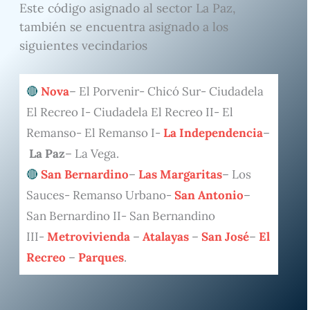
Este código asignado al sector La Paz,
también se encuentra asignado a los
siguientes vecindarios
Nova
– El Porvenir- Chicó Sur- Ciudadela
El Recreo I- Ciudadela El Recreo II- El
Remanso- El Remanso I-
La Independencia
–
La Paz
– La Vega.
San Bernardino
–
Las Margaritas
– Los
Sauces- Remanso Urbano-
San Antonio
–
San Bernardino II- San Bernandino
III-
Metrovivienda
–
Atalayas
–
San José
–
El
Recreo
–
Parques
.