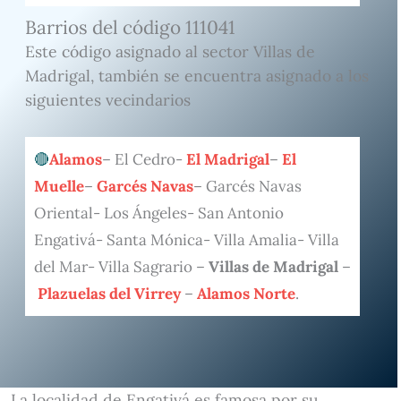
Barrios del código 111041
Este código asignado al sector Villas de
Madrigal, también se encuentra asignado a los
siguientes vecindarios
Alamos
– El Cedro-
El Madrigal
–
El
Muelle
–
Garcés Navas
– Garcés Navas
Oriental- Los Ángeles- San Antonio
Engativá- Santa Mónica- Villa Amalia- Villa
del Mar- Villa Sagrario –
Villas de Madrigal
–
Plazuelas del Virrey
–
Alamos Norte
.
La localidad de Engativá es famosa por su