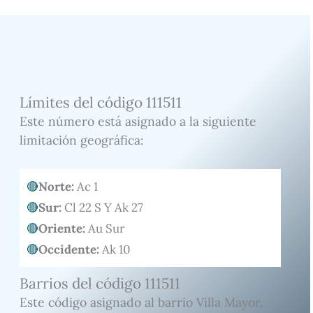
Límites del código 111511
Este número está asignado a la siguiente
limitación geográfica:
Norte:
Ac 1
Sur:
Cl 22 S Y Ak 27
Oriente:
Au Sur
Occidente:
Ak 10
Barrios del código 111511
Este código asignado al barrio Villa Mayor,