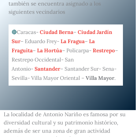
también se encuentra asignado a los
siguientes vecindarios
Caracas-
Ciudad Berna
–
Ciudad Jardín
Sur
– Eduardo Frey-
La Fragua
–
La
Fraguita
–
La Hortúa
– Policarpa-
Restrepo
–
Restrepo Occidental- San
Antonio-
Santander
– Santander Sur- Sena-
Sevilla- Villa Mayor Oriental –
Villa Mayor
.
La localidad de Antonio Nariño es famosa por su
diversidad cultural y su patrimonio histórico,
además de ser una zona de gran actividad