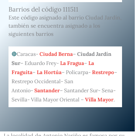
Barrios del código 111511
Este código asignado al barrio Ciudad Jardín,
también se encuentra asignado a los
siguientes barrios
Caracas-
Ciudad Berna
–
Ciudad Jardín
Sur
– Eduardo Frey-
La Fragua
–
La
Fraguita
–
La Hortúa
– Policarpa-
Restrepo
–
Restrepo Occidental- San
Antonio-
Santander
– Santander Sur- Sena-
Sevilla- Villa Mayor Oriental –
Villa Mayor
.
La localidad de Antonio Nariño es famosa por su