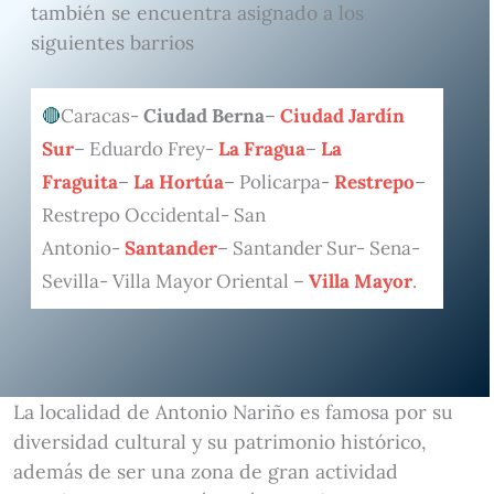
también se encuentra asignado a los
siguientes barrios
Caracas-
Ciudad Berna
–
Ciudad Jardín
Sur
– Eduardo Frey-
La Fragua
–
La
Fraguita
–
La Hortúa
– Policarpa-
Restrepo
–
Restrepo Occidental- San
Antonio-
Santander
– Santander Sur- Sena-
Sevilla- Villa Mayor Oriental –
Villa Mayor
.
La localidad de Antonio Nariño es famosa por su
diversidad cultural y su patrimonio histórico,
además de ser una zona de gran actividad