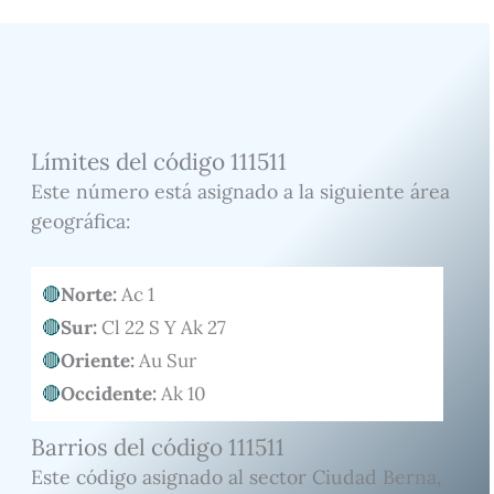
Límites del código 111511
Este número está asignado a la siguiente área
geográfica:
Norte:
Ac 1
Sur:
Cl 22 S Y Ak 27
Oriente:
Au Sur
Occidente:
Ak 10
Barrios del código 111511
Este código asignado al sector Ciudad Berna,