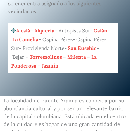
se encuentra asignado a los siguientes
vecindarios
Alcalá
–
Alqueria
– Autopista Sur-
Galán
–
La Camelia
– Ospina Pérez- Ospina Pérez
Sur- Provivienda Norte-
San Eusebio
–
Tejar
–
Torremolinos
–
Milenta
–
La
Ponderosa
–
Jazmín
.
La localidad de Puente Aranda es conocida por su
abundancia cultural y por ser un relevante barrio
de la capital colombiana. Está ubicada en el centro
de la ciudad y es hogar de una gran cantidad de