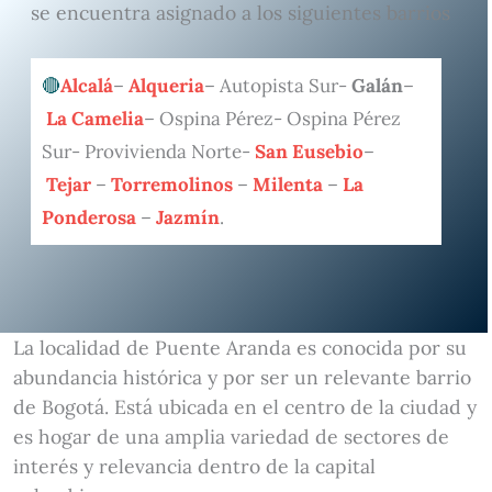
se encuentra asignado a los siguientes barrios
Alcalá
–
Alqueria
– Autopista Sur-
Galán
–
La Camelia
– Ospina Pérez- Ospina Pérez
Sur- Provivienda Norte-
San Eusebio
–
Tejar
–
Torremolinos
–
Milenta
–
La
Ponderosa
–
Jazmín
.
La localidad de Puente Aranda es conocida por su
abundancia histórica y por ser un relevante barrio
de Bogotá. Está ubicada en el centro de la ciudad y
es hogar de una amplia variedad de sectores de
interés y relevancia dentro de la capital