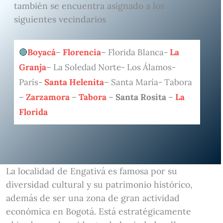
también se encuentra asignado a los
siguientes vecindarios
Boyacá
–
Florencia
– Florida Blanca-
La
Granja
– La Soledad Norte- Los Álamos-
París-
Santa Helenita
– Santa María- Tabora
–
Zarzamora
–
Tabora
–
Santa Rosita
–
La
Florida
La localidad de Engativá es famosa por su
diversidad cultural y su patrimonio histórico,
además de ser una zona de gran actividad
económica en Bogotá. Está estratégicamente