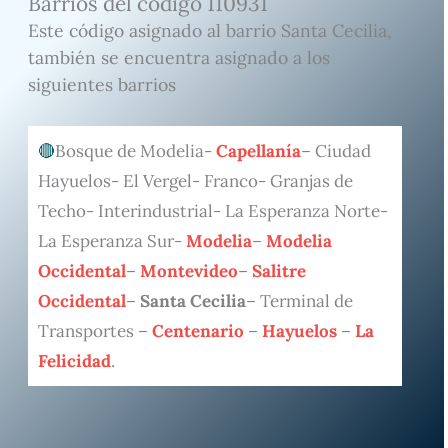
Barrios del código 110931
Este código asignado al barrio Santa Cecilia,
también se encuentra asignado a los
siguientes barrios
Bosque de Modelia-
Capellanía
– Ciudad
Hayuelos- El Vergel- Franco- Granjas de
Techo- Interindustrial- La Esperanza Norte-
La Esperanza Sur-
Modelia
–
Modelia
Occidental
–
Montevideo
–
Salitre
Occidental
–
Santa Cecilia
– Terminal de
Transportes –
Centenario
–
Hayuelos
–
La
Felicidad
.