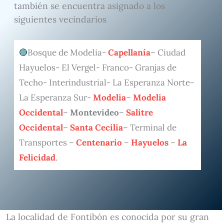
también se encuentra asignado a los
siguientes vecindarios
Bosque de Modelia-
Capellanía
– Ciudad
Hayuelos- El Vergel- Franco- Granjas de
Techo- Interindustrial- La Esperanza Norte-
La Esperanza Sur-
Modelia
–
Modelia
Occidental
–
Montevideo
–
Salitre
Occidental
–
Santa Cecilia
– Terminal de
Transportes –
Centenario
–
Hayuelos
–
La
Felicidad
.
La localidad de Fontibón es conocida por su gran