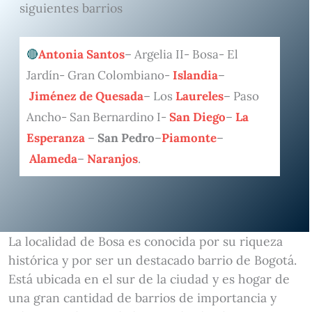
siguientes barrios
Antonia Santos
– Argelia II- Bosa- El
Jardín- Gran Colombiano-
Islandia
–
Jiménez de Quesada
– Los
Laureles
– Paso
Ancho- San Bernardino I-
San Diego
–
La
Esperanza
–
San Pedro
–
Piamonte
–
Alameda
–
Naranjos
.
La localidad de Bosa es conocida por su riqueza
histórica y por ser un destacado barrio de Bogotá.
Está ubicada en el sur de la ciudad y es hogar de
una gran cantidad de barrios de importancia y