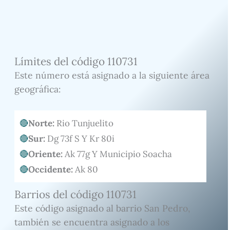
Límites del código 110731
Este número está asignado a la siguiente área
geográfica:
Norte:
Rio Tunjuelito
Sur:
Dg 73f S Y Kr 80i
Oriente:
Ak 77g Y Municipio Soacha
Occidente:
Ak 80
Barrios del código 110731
Este código asignado al barrio San Pedro,
también se encuentra asignado a los