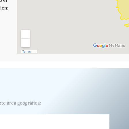
o el
ión:
nte área geográfica: