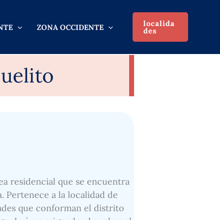
localida
NTE
ZONA OCCIDENTE
des
uelito
ea residencial que se encuentra
a. Pertenece a la localidad de
dades que conforman el distrito