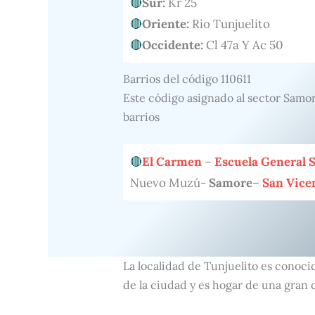
Sur:
Kr 25
Oriente:
Rio Tunjuelito
Occidente:
Cl 47a Y Ac 50
Barrios del código 110611
Este código asignado al sector Samor
barrios
El Carmen
–
Escuela General 
Nuevo Muzú-
Samore
–
San Vice
La localidad de Tunjuelito es conoci
de la ciudad y es hogar de una gran 