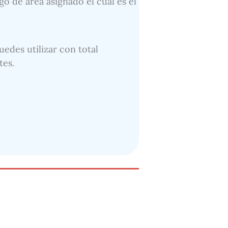
go de área asignado el cual es el
uedes utilizar con total
tes.