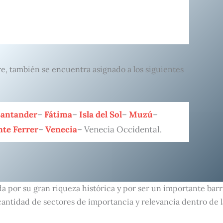
e, también se encuentra asignado a los siguientes
Santander
–
Fátima
–
Isla del Sol
–
Muzú
–
nte Ferrer
–
Venecia
– Venecia Occidental.
da por su gran riqueza histórica y por ser un importante barr
cantidad de sectores de importancia y relevancia dentro de l