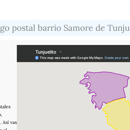
go postal barrio Samore de Tunju
tales
,
. Así vas