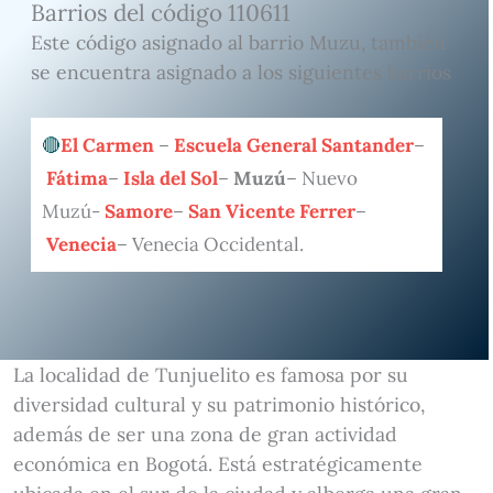
Barrios del código 110611
Este código asignado al barrio Muzu, también
se encuentra asignado a los siguientes barrios
El Carmen
–
Escuela General Santander
–
Fátima
–
Isla del Sol
–
Muzú
– Nuevo
Muzú-
Samore
–
San Vicente Ferrer
–
Venecia
– Venecia Occidental.
La localidad de Tunjuelito es famosa por su
diversidad cultural y su patrimonio histórico,
además de ser una zona de gran actividad
económica en Bogotá. Está estratégicamente