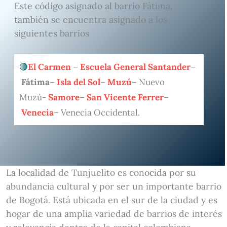
Este código asignado al barrio Fátima,
también se encuentra asignado a los
siguientes barrios
El Carmen
–
Escuela General Santander
–
Fátima
–
Isla del Sol
–
Muzú
– Nuevo
Muzú-
Samore
–
San Vicente Ferrer
–
Venecia
– Venecia Occidental.
La localidad de Tunjuelito es conocida por su
abundancia cultural y por ser un importante barrio
de Bogotá. Está ubicada en el sur de la ciudad y es
hogar de una amplia variedad de barrios de interés