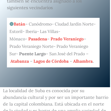
también se encuentra asignado a los
siguientes vecindarios
Batán
– Canódromo- Ciudad Jardín Norte-
Estoril- Iberia- Las Villas-
Mónaco-
Pasadena
–
Prado Veraniego
–
Prado Veraniego Norte- Prado Veraniego
Sur-
Puente Largo
– San José del Prado –
Atabanza
–
Lagos de Córdoba
–
Alhambra
.
La localidad de Suba es conocida por su
abundancia cultural y por ser un importante barrio
de la capital colombiana. Está ubicada en el norte
de la ciudad y es hogar de una amplia variedad de