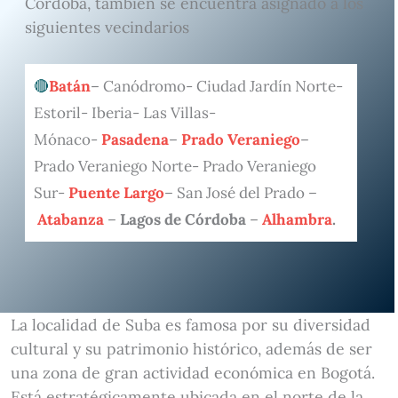
Córdoba, también se encuentra asignado a los
siguientes vecindarios
Batán
– Canódromo- Ciudad Jardín Norte-
Estoril- Iberia- Las Villas-
Mónaco-
Pasadena
–
Prado Veraniego
–
Prado Veraniego Norte- Prado Veraniego
Sur-
Puente Largo
– San José del Prado –
Atabanza
–
Lagos de Córdoba
–
Alhambra
.
La localidad de Suba es famosa por su diversidad
cultural y su patrimonio histórico, además de ser
una zona de gran actividad económica en Bogotá.
Está estratégicamente ubicada en el norte de la