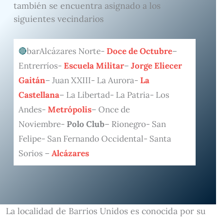
también se encuentra asignado a los
siguientes vecindarios
barAlcázares Norte-
Doce de Octubre
–
Entrerríos-
Escuela Militar
–
Jorge Eliecer
Gaitán
– Juan XXIII- La Aurora-
La
Castellana
– La Libertad- La Patria- Los
Andes-
Metrópolis
– Once de
Noviembre-
Polo Club
– Rionegro- San
Felipe- San Fernando Occidental- Santa
Sorios –
Alcázares
La localidad de Barrios Unidos es conocida por su