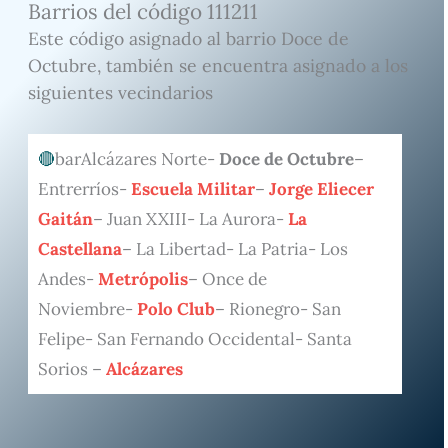
Barrios del código 111211
Este código asignado al barrio Doce de
Octubre, también se encuentra asignado a los
siguientes vecindarios
barAlcázares Norte-
Doce de Octubre
–
Entrerríos-
Escuela Militar
–
Jorge Eliecer
Gaitán
– Juan XXIII- La Aurora-
La
Castellana
– La Libertad- La Patria- Los
Andes-
Metrópolis
– Once de
Noviembre-
Polo Club
– Rionegro- San
Felipe- San Fernando Occidental- Santa
Sorios –
Alcázares