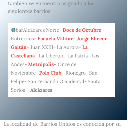
también se encuentra asignado a los
siguientes barrios
barAlcázares Norte-
Doce de Octubre
–
Entrerríos-
Escuela Militar
–
Jorge Eliecer
Gaitán
– Juan XXIII- La Aurora-
La
Castellana
– La Libertad- La Patria- Los
Andes-
Metrópolis
– Once de
Noviembre-
Polo Club
– Rionegro- San
Felipe- San Fernando Occidental- Santa
Sorios –
Alcázares
La localidad de Barrios Unidos es conocida por su