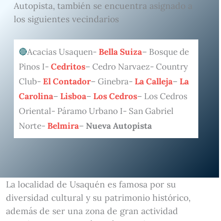
Autopista, también se encuentra asignado a
los siguientes vecindarios
Acacias Usaquen-
Bella Suiza
– Bosque de
Pinos I-
Cedritos
– Cedro Narvaez- Country
Club-
El Contador
– Ginebra-
La Calleja
–
La
Carolina
–
Lisboa
–
Los Cedros
– Los Cedros
Oriental- Páramo Urbano I- San Gabriel
Norte-
Belmira
–
Nueva Autopista
La localidad de Usaquén es famosa por su
diversidad cultural y su patrimonio histórico,
además de ser una zona de gran actividad