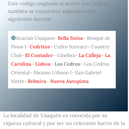
Este código asignado al sector Los Cedros,
también se encuentra asignado a los
siguientes barrios
Acacias Usaquen-
Bella Suiza
– Bosque de
Pinos I-
Cedritos
– Cedro Narvaez- Country
Club-
El Contador
– Ginebra-
La Calleja
–
La
Carolina
–
Lisboa
–
Los Cedros
– Los Cedros
Oriental- Páramo Urbano I- San Gabriel
Norte-
Belmira
–
Nueva Autopista
La localidad de Usaquén es conocida por su
riqueza cultural y por ser un relevante barrio de la