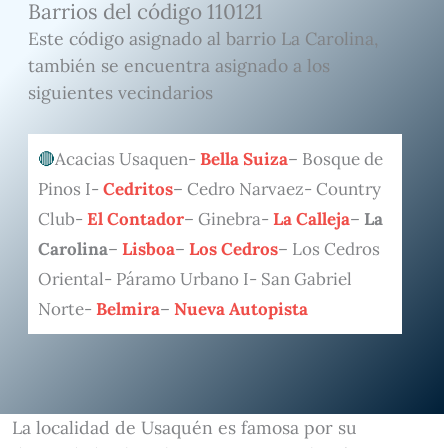
Barrios del código 110121
Este código asignado al barrio La Carolina,
también se encuentra asignado a los
siguientes vecindarios
Acacias Usaquen-
Bella Suiza
– Bosque de
Pinos I-
Cedritos
– Cedro Narvaez- Country
Club-
El Contador
– Ginebra-
La Calleja
–
La
Carolina
–
Lisboa
–
Los Cedros
– Los Cedros
Oriental- Páramo Urbano I- San Gabriel
Norte-
Belmira
–
Nueva Autopista
La localidad de Usaquén es famosa por su