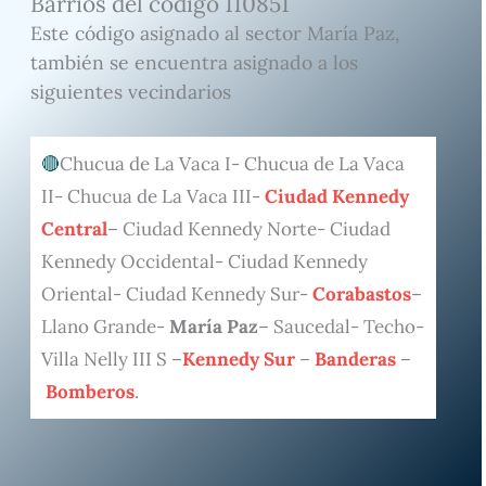
Barrios del código 110851
Este código asignado al sector María Paz,
también se encuentra asignado a los
siguientes vecindarios
Chucua de La Vaca I- Chucua de La Vaca
II- Chucua de La Vaca III-
Ciudad Kennedy
Central
– Ciudad Kennedy Norte- Ciudad
Kennedy Occidental- Ciudad Kennedy
Oriental- Ciudad Kennedy Sur-
Corabastos
–
Llano Grande-
María Paz
– Saucedal- Techo-
Villa Nelly III S –
Kennedy Sur
–
Banderas
–
Bomberos
.