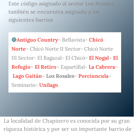
Este código asignado al sector Los Rosales,
también se encuentra asignado a los
siguientes barrios
Antiguo Country
– Bellavista-
Chicó
Norte
– Chicó Norte II Sector- Chicó Norte
III Sector- El Bagazal- El Chicó-
El Nogal
–
El
Refugio
–
El Retiro
– Espartillal-
La Cabrera
–
Lago Gaitán
–
Los Rosales
–
Porciuncula
–
Seminario-
Unilago
.
La localidad de Chapinero es conocida por su gran
riqueza histórica y por ser un importante barrio de