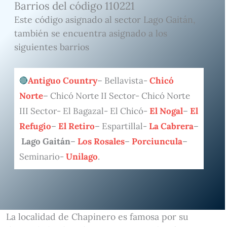
Barrios del código 110221
Este código asignado al sector Lago Gaitán,
también se encuentra asignado a los
siguientes barrios
Antiguo Country
– Bellavista-
Chicó
Norte
– Chicó Norte II Sector- Chicó Norte
III Sector- El Bagazal- El Chicó-
El Nogal
–
El
Refugio
–
El Retiro
– Espartillal-
La Cabrera
–
Lago Gaitán
–
Los Rosales
–
Porciuncula
–
Seminario-
Unilago
.
La localidad de Chapinero es famosa por su